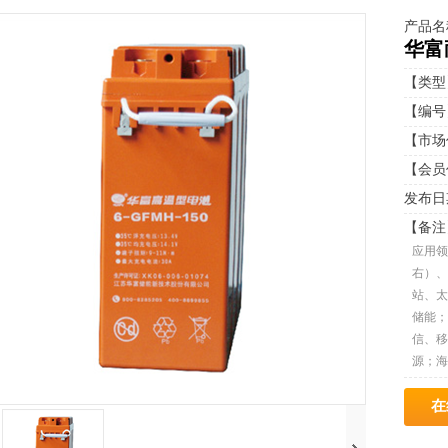
产品名
华富
【类型
【编号】
【市场
【会员
发布日期：
【备注
应用领
右）、
站、太
储能；
信、移
源；海
在