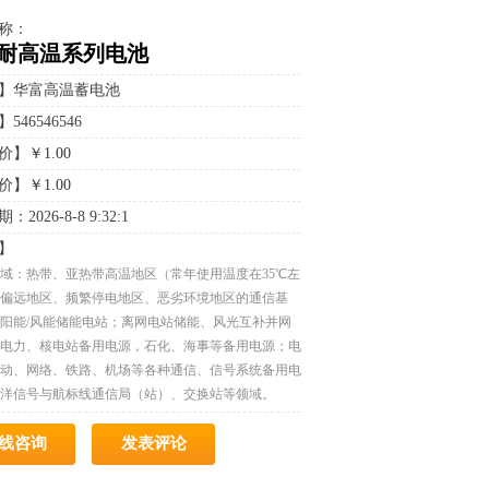
称：
耐高温系列电池
】华富高温蓄电池
546546546
价】
￥1.00
价】
￥1.00
2026-8-8 9:32:1
】
域：热带、亚热带高温地区（常年使用温度在35℃左
偏远地区、频繁停电地区、恶劣环境地区的通信基
阳能/风能储能电站；离网电站储能、风光互补并网
电力、核电站备用电源，石化、海事等备用电源；电
动、网络、铁路、机场等各种通信、信号系统备用电
洋信号与航标线通信局（站）、交换站等领域。
线咨询
发表评论