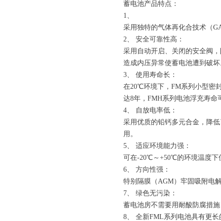
蓄电池产品特点：
1、
采用独特的气体再化合技术（GAS
2、 安全可靠性高：
采用自动开启、关闭的安全阀，
造成内压异常使蓄电池遭到破坏
3、 使用寿命长：
在20℃环境下，FM系列小型密
达8年，FMH系列电池浮充寿命
4、 自放电率低：
采用优质的铅钙多元合金，降低了
用。
5、 适应环境能力强：
可在-20℃～+50℃的环境温
6、 方向性强：
特别隔膜（AGM）牢固吸附电
7、 绿色无污染：
蓄电池房不需要用耐酸防腐措施
8、 全新FML系列电池具有更