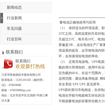
新闻动态
行业新闻
蓄电池正确地使用与应用
（1） 保持适当的环境温度。
常见问题
25℃之间。虽然温度的升高对
行业百科
旦超过25℃，每升高10℃，电
普遍是5年，这在电池生产厂家
境温度的提高，会导致电池内部
联系我们
环，会加速缩短电池的寿命。
联系我们
（2） 定期充电放电。UPS
欢迎拨打热线
载的增大而增加的，使用中应合
定负载的60％。在这个范围内
江苏华富能源技术股份有限公司
适用范围：通信用备用电源 网络
联系电话：15201201450（杨经理）
安全系统 EPS UPS 直流屏等...
QQ：470659080
UPS因长期与市电相连，在供
邮箱：470659080qq.com
地址：北京市昌平区北清路1号珠江摩
电池化学能与电能相互转化的活
尔大厦
可根据蓄电池的容量和负载大小