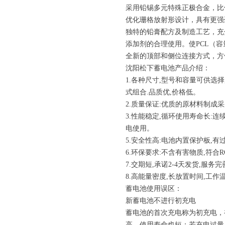
采用铅锡多元特殊正极合金，比
优化珊格放射形设计，具有更强
独特的铅膏配方及制造工艺，充
添加剂的合理使用。使PCL（
全新的顶部和侧位连接方式，方
沈阳松下蓄电池产品介绍：
1.各种尺寸,型号和容量可供选
式组合.品质优,价格低。
2.质量保证:优质的原材料制成采
3.性能稳定,循环使用寿命长:连续
电使用。
5.安全性高:电池内置保护板,
6.环保要求:不含有害物质,符合RO
7.交期短,承诺2-4天发货,服务
8.高能量密度,长放置时间,工
蓄电池使用误区：
新蓄电池不进行初充电
蓄电池的首次充电称为初充电，
高，使用寿命也短；若充电过量